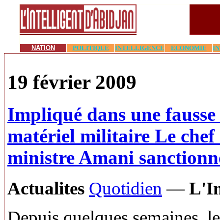
NATION
POLITIQUE
INTELLIGENCE
ECONOMIE
I
19 février 2009
Impliqué dans une fauss
matériel militaire Le che
ministre Amani sanctionn
Actualites
Quotidien
—
L'I
Depuis quelques semaines, le